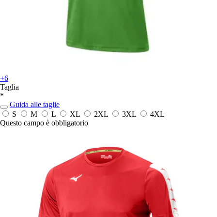
+6
Taglia
*
Guida alle taglie
S
M
L
XL
2XL
3XL
4XL
Questo campo è obbligatorio