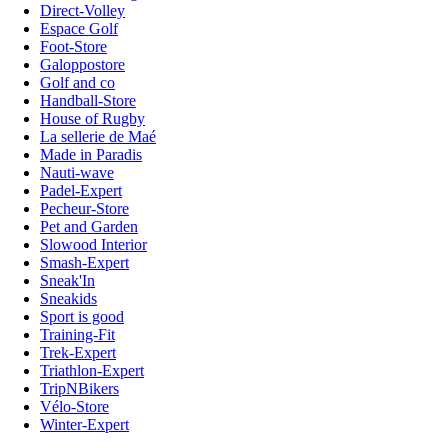
Direct-Volley
Espace Golf
Foot-Store
Galoppostore
Golf and co
Handball-Store
House of Rugby
La sellerie de Maé
Made in Paradis
Nauti-wave
Padel-Expert
Pecheur-Store
Pet and Garden
Slowood Interior
Smash-Expert
Sneak'In
Sneakids
Sport is good
Training-Fit
Trek-Expert
Triathlon-Expert
TripNBikers
Vélo-Store
Winter-Expert